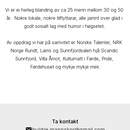
Vi er ei herleg blanding av ca 25 menn mellom 30 og 50 
år.  Nokre lokale, nokre tilflyttarar, alle jamnt over glad i 
godt sosialt lag med humor i høgsetet. 

Av oppdrag vi har på samvitet er Norske Talenter, NRK 
Norge Rundt, Larris og Sunnfjordsalen hjå Scandic 
Sunnfjord, Villa Åmot, Kulturnatt i Førde, Pride, 
Førdehuset og mykje mykje meir.
Ta kontakt
buldre.mannskor@gmail.com