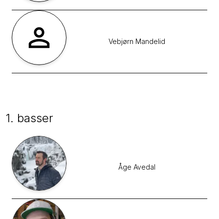
Vebjørn
Mandelid
1. basser
Åge
Avedal